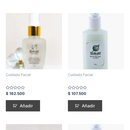
Cuidado Facial
Cuidado Facial
Rated
Rated
$
162.500
$
107.500
0
0
out
out
of
of
Añadir
Añadir
5
5