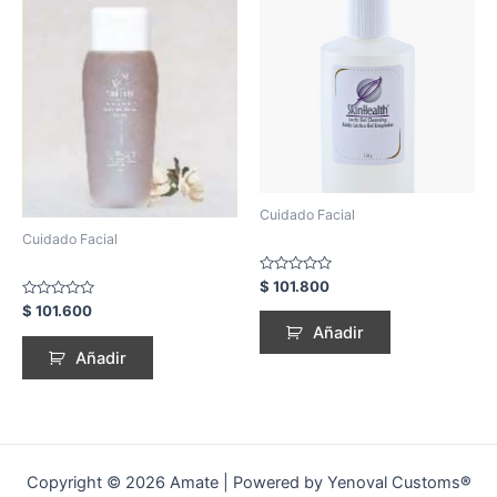
Cuidado Facial
Cuidado Facial
Rated
$
101.800
0
Rated
$
101.600
out
0
of
Añadir
out
5
of
Añadir
5
Copyright © 2026 Amate | Powered by Yenoval Customs
®