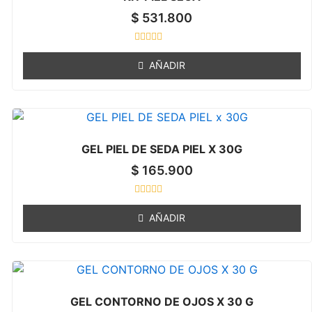
5
$
531.800
R
a
AÑADIR
t
e
d
0
o
u
t
o
GEL PIEL DE SEDA PIEL X 30G
f
5
$
165.900
R
a
AÑADIR
t
e
d
0
o
u
t
o
GEL CONTORNO DE OJOS X 30 G
f
5