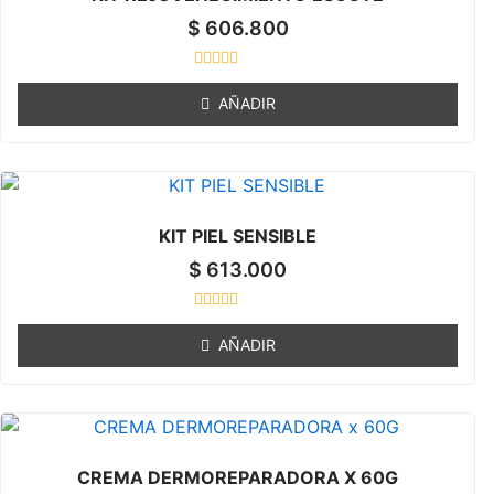
5
$
606.800
R
a
AÑADIR
t
e
d
0
o
u
t
o
KIT PIEL SENSIBLE
f
5
$
613.000
R
a
AÑADIR
t
e
d
0
o
u
t
o
CREMA DERMOREPARADORA X 60G
f
5