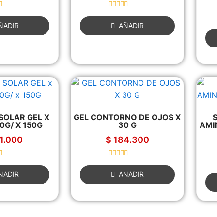
R
a
ÑADIR
AÑADIR
t
e
d
0
o
u
t
o
f
5
SOLAR GEL X
GEL CONTORNO DE OJOS X
00G/ X 150G
30 G
AMI
1.000
$
184.300
R
a
ÑADIR
AÑADIR
t
e
d
0
o
u