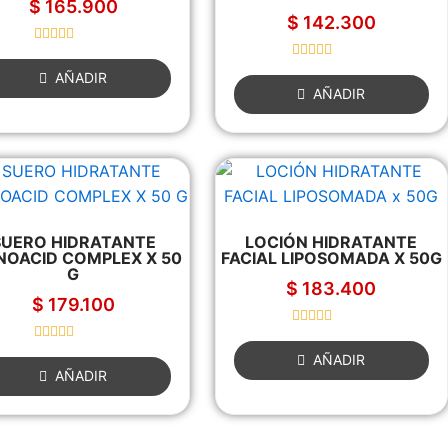
$
165.900
$
142.300
R
a
R
AÑADIR
t
a
AÑADIR
e
t
d
e
0
d
o
0
u
o
t
u
o
t
f
o
5
f
5
SUERO HIDRATANTE
LOCIÓN HIDRATANTE
NOACID COMPLEX X 50
FACIAL LIPOSOMADA X 50G
G
$
183.400
$
179.100
R
a
R
AÑADIR
t
a
AÑADIR
e
t
d
e
0
d
o
0
u
o