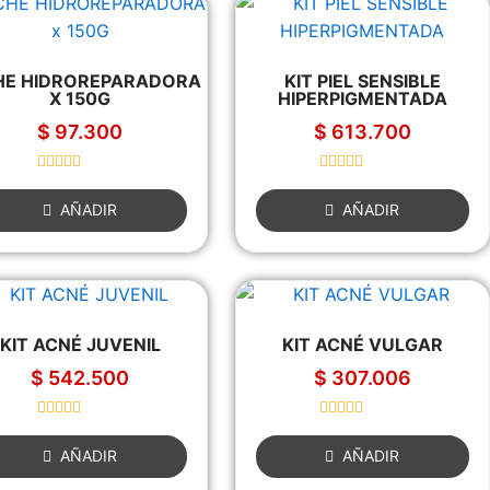
HE HIDROREPARADORA
KIT PIEL SENSIBLE
X 150G
HIPERPIGMENTADA
$
97.300
$
613.700
R
R
a
a
AÑADIR
AÑADIR
t
t
e
e
d
d
0
0
o
o
u
u
t
t
o
o
f
f
KIT ACNÉ JUVENIL
KIT ACNÉ VULGAR
5
5
$
542.500
$
307.006
R
R
a
a
AÑADIR
AÑADIR
t
t
e
e