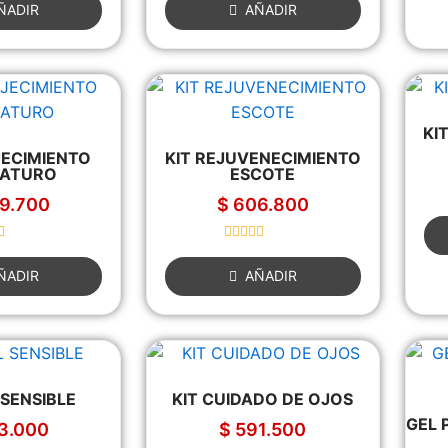
a
ÑADIR
AÑADIR
t
e
d
0
o
u
t
o
f
KI
5
JECIMIENTO
KIT REJUVENECIMIENTO
ATURO
ESCOTE
9.700
$
606.800
R
a
ÑADIR
AÑADIR
t
e
d
0
o
u
t
o
f
L SENSIBLE
KIT CUIDADO DE OJOS
5
GEL 
3.000
$
591.500