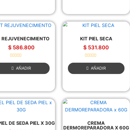
d
d
0
0
o
o
u
u
t
t
o
o
f
f
5
5
T REJUVENECIMIENTO
KIT PIEL SECA
$
586.800
$
531.800
R
R
a
a
AÑADIR
AÑADIR
t
t
e
e
d
d
0
0
o
o
u
u
t
t
o
o
f
f
5
5
PIEL DE SEDA PIEL X 30G
CREMA
DERMOREPARADORA X 60G