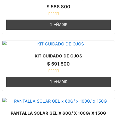
5
$
586.800
R
a
AÑADIR
t
e
d
0
o
u
t
o
KIT CUIDADO DE OJOS
f
5
$
591.500
R
a
AÑADIR
t
e
d
0
o
u
t
o
PANTALLA SOLAR GEL X 60G/ X 100G/ X 150G
f
5