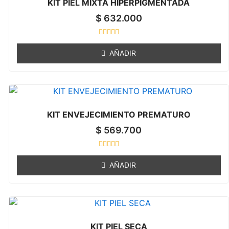
KIT PIEL MIXTA HIPERPIGMENTADA
f
5
$
632.000
R
a
AÑADIR
t
e
d
0
o
u
t
o
KIT ENVEJECIMIENTO PREMATURO
f
5
$
569.700
R
a
AÑADIR
t
e
d
0
o
u
t
o
KIT PIEL SECA
f