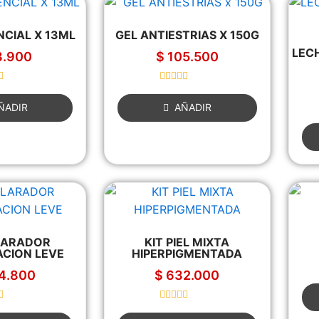
NCIAL X 13ML
GEL ANTIESTRIAS X 150G
LEC
.900
$
105.500
R
a
ÑADIR
AÑADIR
t
e
d
0
o
u
t
o
f
5
LARADOR
KIT PIEL MIXTA
CION LEVE
HIPERPIGMENTADA
4.800
$
632.000
R