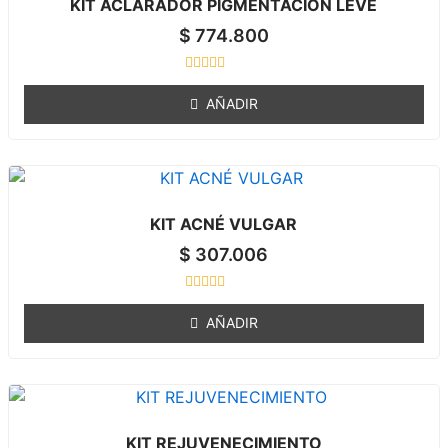
KIT ACLARADOR PIGMENTACION LEVE
f
5
$
774.800
R
a
AÑADIR
t
e
d
0
o
u
t
o
KIT ACNÉ VULGAR
f
5
$
307.006
R
a
AÑADIR
t
e
d
0
o
u
t
o
KIT REJUVENECIMIENTO
f