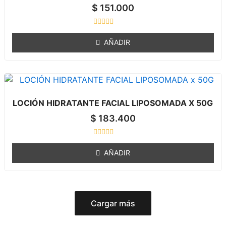
$
151.000
R
a
AÑADIR
t
e
d
0
o
u
t
o
LOCIÓN HIDRATANTE FACIAL LIPOSOMADA X 50G
f
5
$
183.400
R
a
AÑADIR
t
e
d
0
o
u
t
Cargar más
o
f
5