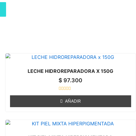
t
u
o
t
f
o
5
f
5
LECHE HIDROREPARADORA X 150G
$
97.300
R
a
AÑADIR
t
e
d
0
o
u
t
o