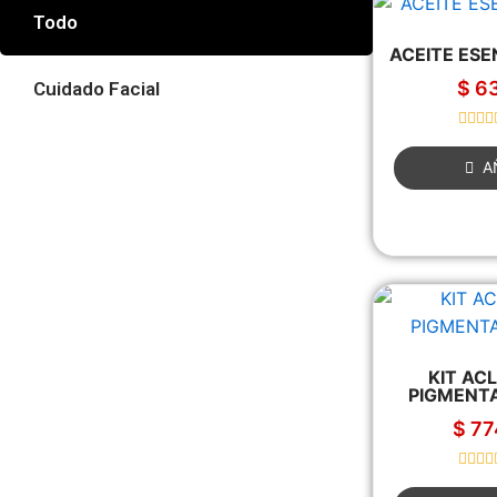
Todo
ACEITE ESE
$
63
Cuidado Facial
R
a
A
t
e
d
0
o
u
t
o
f
5
KIT AC
PIGMENTA
$
77
R