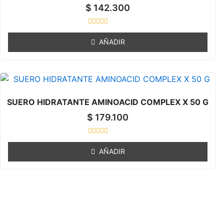
$
142.300
R
a
AÑADIR
t
e
d
0
o
u
t
o
SUERO HIDRATANTE AMINOACID COMPLEX X 50 G
f
5
$
179.100
R
a
AÑADIR
t
e
d
0
o
u
t
o
f
5