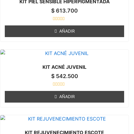
KIT PIEL SENSIBLE HIPERPIGMENTADA
f
5
$
613.700
R
a
AÑADIR
t
e
d
0
o
u
t
o
KIT ACNÉ JUVENIL
f
5
$
542.500
R
a
AÑADIR
t
e
d
0
o
u
t
o
KIT REJUVENECIMIENTO ESCOTE
f