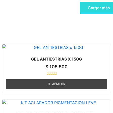
t
o
f
Cargar más
5
Todo
Cuidado Facial
GEL ANTIESTRIAS X 150G
$
105.500
R
a
AÑADIR
t
e
d
0
o
u
t
o