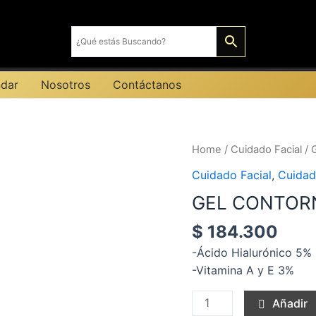
dar
Nosotros
Contáctanos
GEL
Home
/
Cuidado Facial
/ 
CONTORNO
Cuidado Facial
,
Cuidad
DE
GEL CONTORN
OJOS
X
$
184.300
30
-Ácido Hialurónico 5%
G
-Vitamina A y E 3%
quantity
Añadir