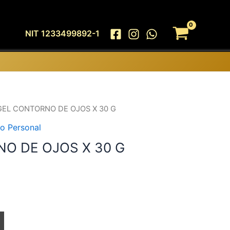
NIT 1233499892-1
GEL CONTORNO DE OJOS X 30 G
o Personal
O DE OJOS X 30 G