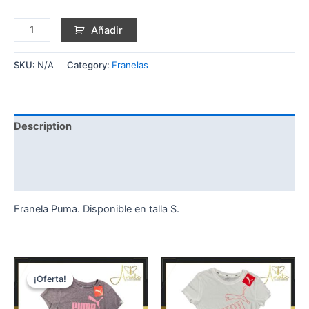
Añadir
SKU:
N/A
Category:
Franelas
Description
Additional information
Reviews (0)
Franela Puma. Disponible en talla S.
¡Oferta!
¡Oferta!