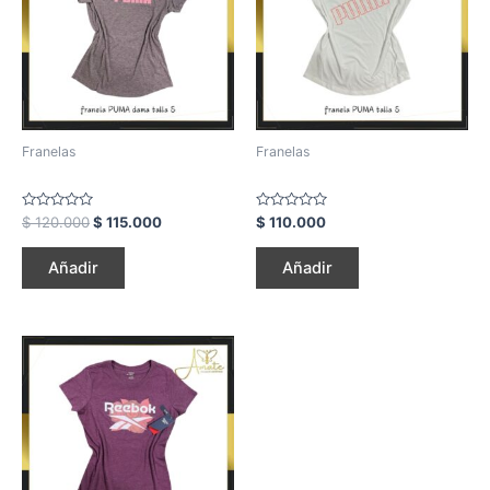
Franelas
Franelas
Rated
Rated
$
120.000
$
115.000
$
110.000
0
0
out
out
of
of
Añadir
Añadir
5
5