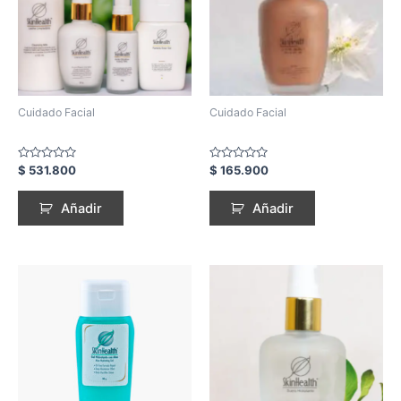
Cuidado Facial
Cuidado Facial
Rated
Rated
$
531.800
$
165.900
0
0
out
out
of
of
Añadir
Añadir
5
5