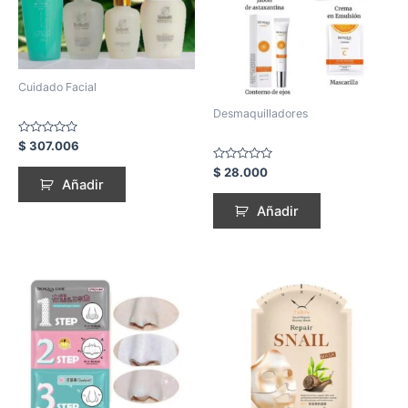
Cuidado Facial
Desmaquilladores
Rated
$
307.006
0
out
Rated
$
28.000
of
0
Añadir
5
out
of
Añadir
5